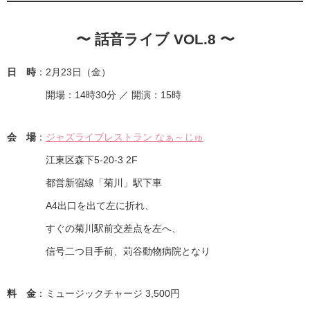
〜 話音ライブ VOL.8 〜
日 時
：2月23日（金）
開場：14時30分 ／ 開演：15時
会 場
：
ジャズライブレストラン なぁ～じゅ
江東区森下5-20-3 2F
都営新宿線「菊川」駅下車
A4出口を出て左に折れ、
すぐの菊川駅前交差点を左へ、
信号二つ目手前、苅谷動物病院となり
料 金
：ミュージックチャージ 3,500円