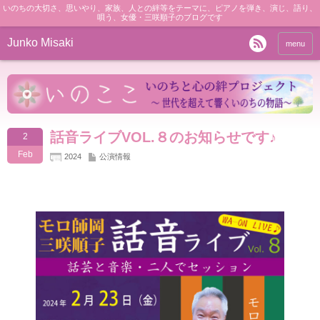
いのちの大切さ、思いやり、家族、人との絆等をテーマに、ピアノを弾き、演じ、語り、
唄う、女優・三咲順子のブログです
Junko Misaki
menu
話音ライブVOL.８のお知らせです♪
2
Feb
2024
公演情報