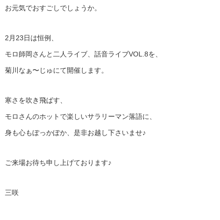
お元気でおすごしでしょうか。
2月23日は恒例、
モロ師岡さんと二人ライブ、話音ライブVOL.8を、
菊川なぁ〜じゅにて開催します。
寒さを吹き飛ばす、
モロさんのホットで楽しいサラリーマン落語に、
身も心もぽっかぽか、是非お越し下さいませ♪
ご来場お待ち申し上げております♪
三咲