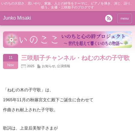
いのちの大切さ、思いやり、家族、人との絆等をテーマに、ピアノを弾き、演じ、語り、
唄う、女優・三咲順子のブログです
Junko Misaki
menu
三咲順子チャンネル・ねむの木の子守歌
11
Nov
2025
お知らせ
,
公演情報
「ねむの木の子守歌」は、
1965年11月の秋篠宮文仁殿下ご誕生に合わせて
作曲され献上された子守歌。
歌詞は、上皇后美智子さまが