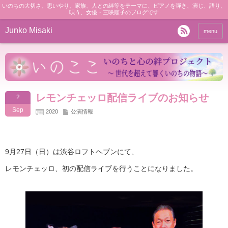
いのちの大切さ、思いやり、家族、人との絆等をテーマに、ピアノを弾き、演じ、語り、
唄う、女優・三咲順子のブログです
Junko Misaki
menu
レモンチェッロ配信ライブのお知らせ
2
Sep
2020
公演情報
9月27日（日）は渋谷ロフトヘブンにて、
レモンチェッロ、初の配信ライブを行うことになりました。