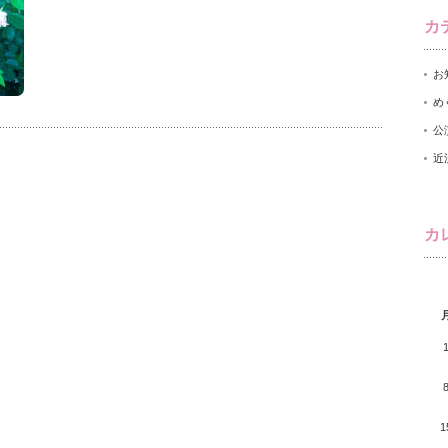
カ
お
め
公
近
カ
1