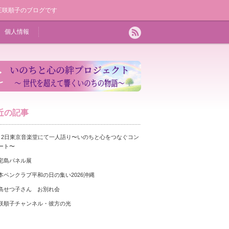
三咲順子のブログです
個人情報
近の記事
月2日東京音楽堂にて一人語り〜いのちと心をつなぐコン
ート〜
宅島パネル展
本ペンクラブ平和の日の集い2026沖縄
島せつ子さん お別れ会
咲順子チャンネル・彼方の光