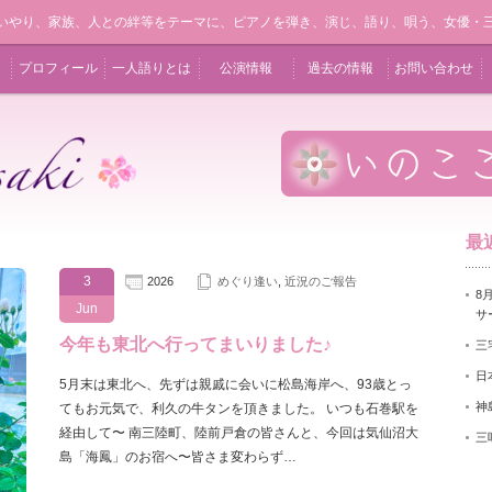
いやり、家族、人との絆等をテーマに、ピアノを弾き、演じ、語り、唄う、女優・
プロフィール
一人語りとは
公演情報
過去の情報
お問い合わせ
最
3
2026
めぐり逢い
,
近況のご報告
8
Jun
サ
今年も東北へ行ってまいりました♪
三
日
5月末は東北へ、先ずは親戚に会いに松島海岸へ、93歳とっ
神
てもお元気で、利久の牛タンを頂きました。 いつも石巻駅を
経由して〜 南三陸町、陸前戸倉の皆さんと、今回は気仙沼大
三
島「海鳳」のお宿へ〜皆さま変わらず…